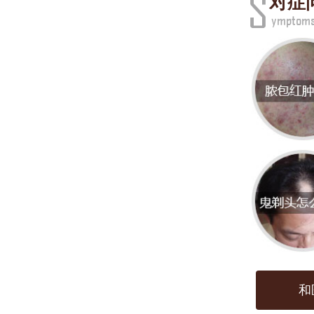
对症
雀斑
部出
在1-
与皮
位更
二、
1. 遗
遗传
雀斑
和