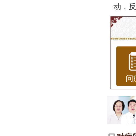
动，
青少
青少
进入
斑点
蛋的颜
问
的，
青少
解析
一、