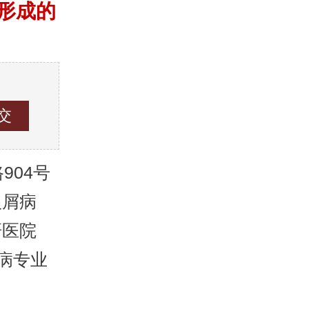
形成的
04号
银屑病
研医院
病专业