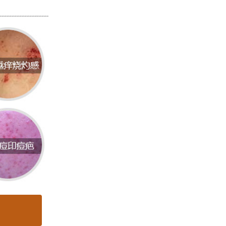
现为脸
径一般
的形成
射的部
就带有
有雀斑