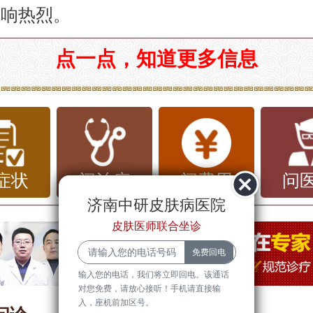
反响热烈。
年脸上长雀斑是什么原因？揭秘雀斑形成
点一点，知道更多信息
年脸上长雀斑是一个非常常见的现象，尤
青春期后，很多人会发现脸上出现了小小
。这些斑点通常出现在鼻梁、脸颊等部位
色，因此被称为“雀斑”。虽然雀斑本身是
症状
问治疗
问费用
问
济南中研皮肤病医院
但很多人对它们的成因和影响感到好奇。
皮肤医师联合坐诊
年脸上长雀斑到底是什么原因呢？将为大
。
输入您的电话，我们将立即回电。该通话
对您免费，请放心接听！手机请直接输
什么是雀斑？
入，座机前加区号。