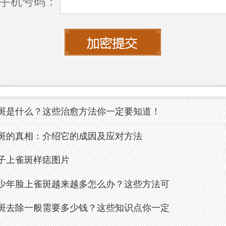
手机号码：
，从而导致皮肤出现色素沉着。因此，经
在紫外线下暴露时间过长的人群，脸上更
斑。
肤状态
的健康状况也会影响雀斑的形成。例如，
斑是什么？这些治愈方法你一定要知道！
于干燥或敏感，可能会导致黑色素分布不
斑的真相：介绍它的成因及应对方法
形成雀斑。此外，皮肤缺乏维生素或矿物
子上雀斑样痣图片
也可能出现色素沉着现象。
少年脸上雀斑越来越多怎么办？这些方法可
境因素
斑去除一般需要多少钱？这些知识点你一定