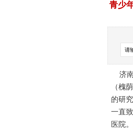
青少
济南
（槐
的研
一直致
医院