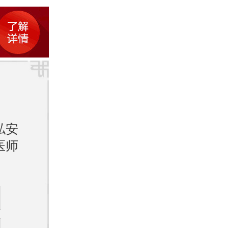
应增
激素和
致雀斑
敏感，
私安
医师
。紫外
多的黑