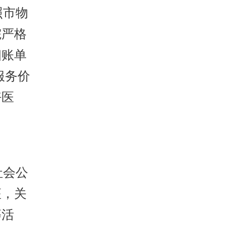
照市物
院严格
细账单
服务价
好医
社会公
座，关
等活