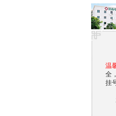
的病
加。
2. 激
青春
雄激
的出
温
全
容易
挂
3. 
太阳
线可