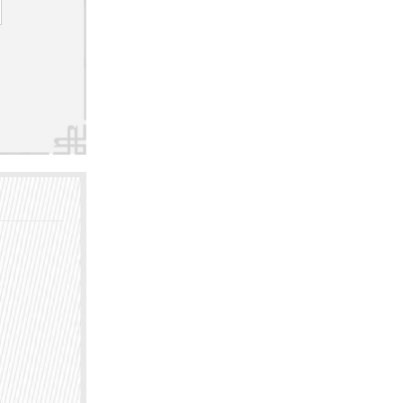
常晒太
容易出
皮肤如
均匀，
质的情