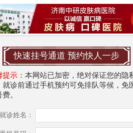
史，那么青少年出现雀斑的可能性也会相
素变化
期是激素水平剧烈波动的时期，尤其是雌
快速挂号通道 预约快人一步
素的变化会刺激皮肤分泌黑色素，从而导
现。此外，激素的波动还可能使皮肤更加
馨提示：
本网站已加密，绝对保证您的隐
，就诊前通过手机预约可免排队等候，免
受到外界环境的影响。
号费。
紫外线照射
就诊姓名：
光中的紫外线是雀斑形成的重要诱因之一
以刺激皮肤中的黑色素细胞，使其产生更