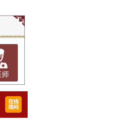
的秘密
其是在
的棕色
，像雀
无害
医师
那么，
家详细