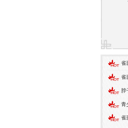
色素
阳或
现雀
4. 皮
皮肤
雀
果过
雀
从而
脖
况下
青
5. 环
雀