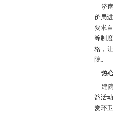
济南
价局
要求
等制度
格，
院。
热心
建院
益活
爱环