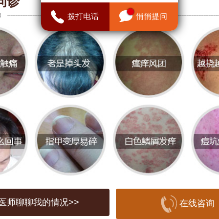
问诊
拨打电话
悄悄提问
是一种常见的皮肤色素沉着现象，通常表
现散在的棕色或褐色的小斑点。它们的直
5毫米之间，形状不规则，颜色较浅。雀斑
肤中黑色素的分布有关，尤其是在阳光照
为明显。
青少年长雀斑的原因
传因素
是导致雀斑的主要原因之一。有些人天生
，这是由于家族遗传的影响。如果家人中
医师聊聊我的情况>>
在线咨询