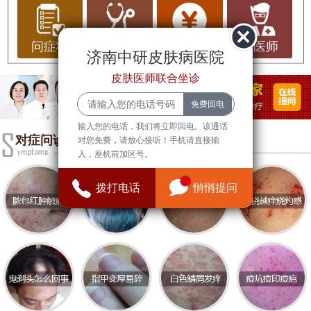
要发生在青少年和年轻人身上。它的形成与皮脂腺
分泌过旺、毛囊角化异常、细菌感染以及炎症反应
等多种因素有关。青春痘不仅影响皮肤的外观，还
问症状
问治疗
问费用
问医师
济南中研皮肤病医院
可能对患者的心理健康造成困扰，导致自卑、焦虑
皮肤医师联合坐诊
等情绪问题。
青春痘的基本常识
输入您的电话，我们将立即回电。该通话
青春痘通常出现在面部、背部、胸部等皮脂腺分布
对症问诊
对您免费，请放心接听！手机请直接输
入，座机前加区号。
较多的部位。其主要症状包括粉刺、丘疹、脓疱和
结节等。青春痘的发生与遗传、内分泌失调、饮食
拨打电话
悄悄提问
习惯、生活压力等因素密切相关。了解青春痘的基
本常识，有助于我们更好地预防和治疗。
青春痘的困扰
青春痘的困扰不仅仅是皮肤问题，许多患者在面对
同龄人时会感到自卑，甚至影响到社交和学习。严
重的痤疮可能留下明显的疤痕，给患者带来长期的