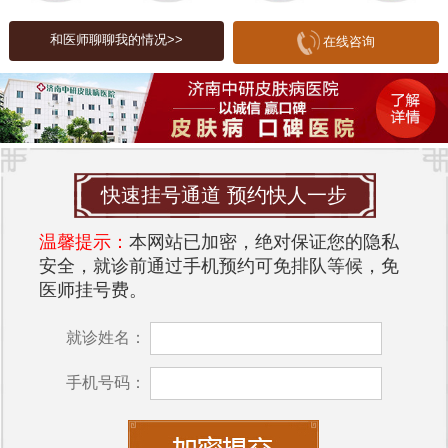
心理负担。因此，及时有效的治疗显得尤为重要。
和医师聊聊我的情况>>
在线咨询
青春痘的预防
预防青春痘的关键在于保持良好的生活习惯。首
先，保持皮肤清洁，每天用温和的洁面产品清洗面
部，避免使用油腻的护肤品。其次，注意饮食，少
吃辛辣、油腻和糖分过高的食物，多摄入新鲜水果
快速挂号通道 预约快人一步
和蔬菜。此外，保持良好的作息，避免熬夜和过度
温馨提示：
本网站已加密，绝对保证您的隐私
压力也有助于预防青春痘的发生。
安全，就诊前通过手机预约可免排队等候，免
环境对皮肤的影响
医师挂号费。
环境因素对皮肤健康有着重要影响。空气污染、紫
就诊姓名：
外线辐射、气候变化等都可能加重青春痘的症状。
济南市作为一个快速发展的城市，工业污染和交通
手机号码：
排放可能对皮肤造成一定的负担。因此，建议在外
出时做好防护，尽量避免在高污染的环境中长时间