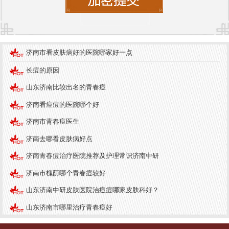
逗留。
在济南市，有多家医院提供青春痘的专业治疗，其
中
济南中研皮肤病医院
以其出色的设备和专业的医
济南市看皮肤病好的医院哪家好一点
师团队而受到患者的广泛好评。该医院采用个性化
长痘的原因
的治疗方案，根据患者的具体情况制定相应的治疗
计划，结合药物治疗、激光治疗和光疗等多种手
山东济南比较出名的青春痘
段，帮助患者有效改善皮肤状况。
济南看痘痘的医院哪个好
在就诊前，患者可以通过医院的官方网站了解相关
济南市青春痘医生
信息，预约专家门诊。医院还提供详细的皮肤检
济南去哪看皮肤病好点
查，帮助患者明确病因，从而制定更为科学的治疗
济南青春痘治疗医院推荐及护理常识济南中研
方案。
济南市槐荫哪个青春痘较好
青春痘虽然是一种常见的皮肤问题，但通过科学的
山东济南中研皮肤医院治痘痘哪家皮肤科好？
预防和治疗，绝大多数患者都能获得良好的效果。
山东济南市哪里治疗青春痘好
济南中研皮肤病医院
凭借其专业的医疗团队和出色