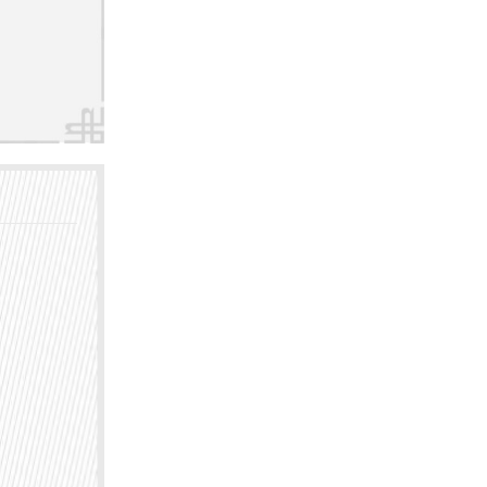
长。
萘芬凝