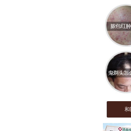
体癣
季高
狗）
界清
消退
或继
---
二、口
和
1. 
- 原