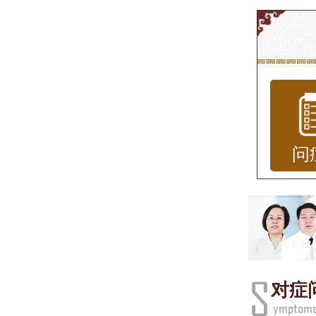
体癣
体癣
（如
脱屑
抗真
问
快、
用情
---
一、
对症