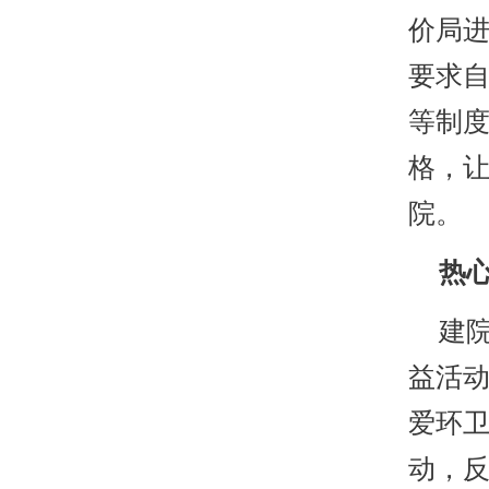
价局
要求
等制度
格，
院。
热心
建院
益活
爱环
动，