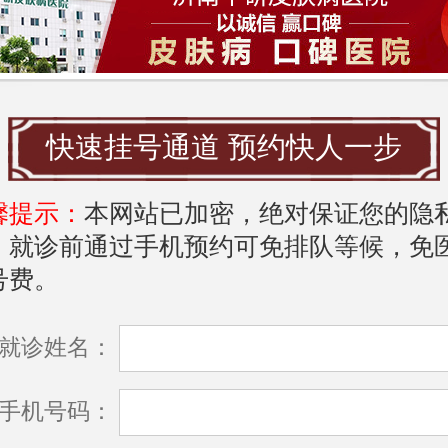
菌。
用药物：特比萘芬、伊曲康唑、氟康唑等。
快速挂号通道 预约快人一步
：
用于面积大、顽固或反复发作的体癣。
馨提示：
本网站已加密，绝对保证您的隐
，就诊前通过手机预约可免排队等候，免
身作用，对深部或毛发根部的真菌更有效。
号费。
程较短（通常1-2周）。
就诊姓名：
限性：
手机号码：
经肝脏代谢，可能引起胃肠道反应或肝功能