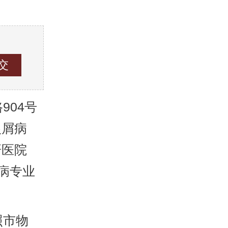
04号
银屑病
研医院
病专业
照市物