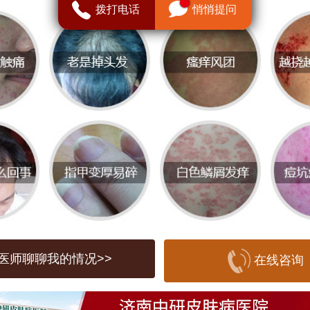
的病原体是真菌，喜欢温暖潮湿的环境，
拨打电话
悄悄提问
发。感染途径包括直接接触患者或动物（
、间接接触污染的衣物或毛巾等。典型症
晰的环形红斑，边缘隆起伴脱屑，中央可
，伴有瘙痒或灼热感。若不及时治疗，可
发细菌感染。
服药 vs. 外用药：原理与特点
医师聊聊我的情况>>
在线咨询
口服抗真菌药
理：通过血液循环到达感染部位，从内部抑