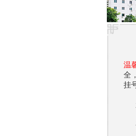
灭真
- 常
- 优势
- 适
温
全
- 全
挂
- 疗
- 局
- 需