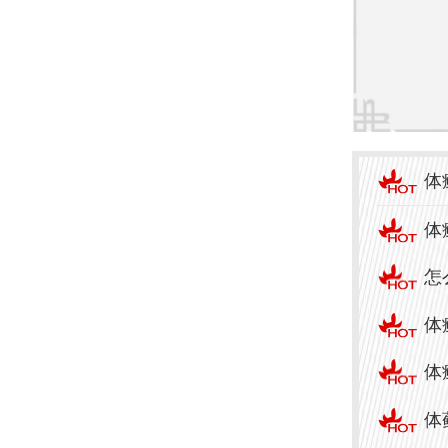
（需
- 不
2. 
- 原
体
- 常
体
胶等
怎
- 优势
体
体
- 局
体
- 适