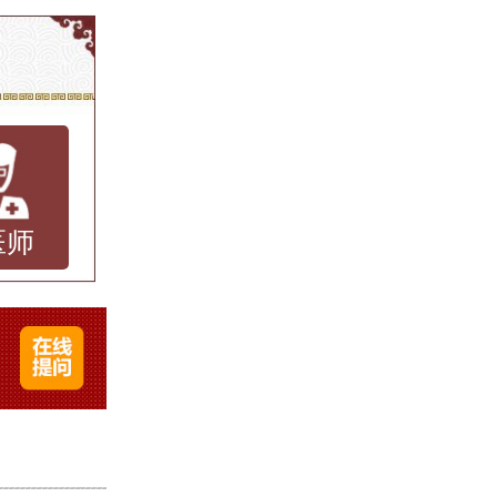
癣菌
红斑、
：口服
复更
医师
理、适