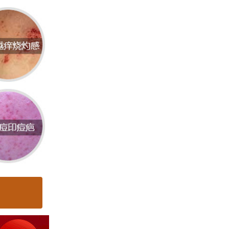
因此夏
如猫、
状为边
能逐渐
能扩散
制或杀