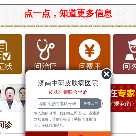
：口服药与外用药，哪种恢复更快？
点一点，知道更多信息
是一种常见的真菌感染性皮肤病，由皮肤
毛癣菌、小孢子菌等）引起，表现为环形
、瘙痒等症状。治疗体癣主要有两种方法
菌药和外用抗真菌药。那么，哪种方法恢
症状
问治疗
问费用
问
效果更好呢？本文将从疾病知识、治疗原
济南中研皮肤病医院
况等方面进行分析。
皮肤医师联合坐诊
输入您的电话，我们将立即回电。该通话
对您免费，请放心接听！手机请直接输
体癣的疾病知识
问诊
入，座机前加区号。