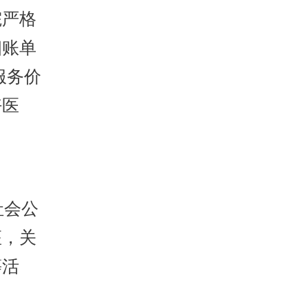
院严格
细账单
服务价
好医
社会公
座，关
等活