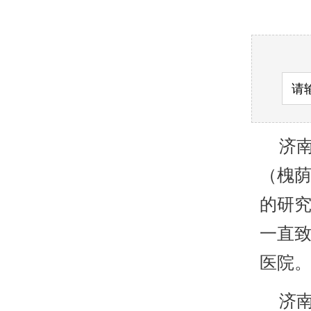
济南
（槐
的研
一直致
医院
济南