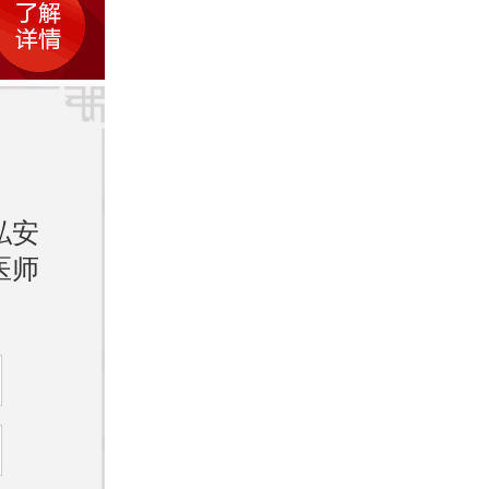
私安
医师
异常