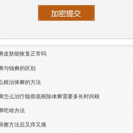
遵医嘱监测）。
适合孕妇、肝病患者或对药物过敏者。
外用抗真菌药
理：直接作用于皮肤表层，抑制局部真菌生
癣皮肤能恢复正常吗
用药物：酮康唑乳膏、联苯苄唑喷雾、特比
癣与钱癣的区别
。
么根治体癣的方法
：
癣怎么治疗能彻底根除体癣需要多长时间根
癣吃啥办法
部使用，副作用少，安全性高。
藓擦方法后又痒又痛
合轻中度、局限性的体癣。