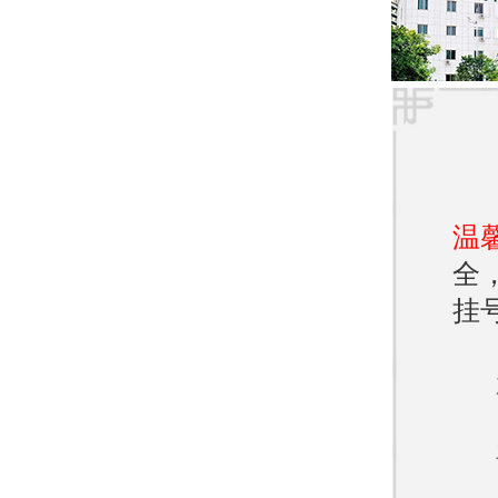
调节
乐观
戒烟
免吸
温
全
请注
挂
麻疹
状，
和治
发病