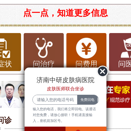
疹是一种常见的皮肤疾病，其预防主要涉
点一点，知道更多信息
能的触发因素、保持健康的生活习惯和增
力等方面。以下是一些具体的预防建议：
接触过敏原：荨麻疹常常由过敏引起，因
触可能引起过敏的物质，如花粉、尘螨、
症状
问治疗
问费用
问
某些食物和药物等。对于已知的过敏原，
济南中研皮肤病医院
接触。
皮肤医师联合坐诊
个人卫生：保持皮肤清洁干燥，勤换洗衣
输入您的电话，我们将立即回电。该通话
手抓挠患处，以免出现皮肤破损导致感染
对您免费，请放心接听！手机请直接输
问诊
入，座机前加区号。