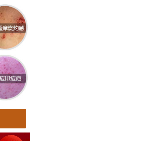
和免疫
等都是
。建议
时多吃
食用可
及含有
使用含
的洗护