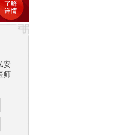
持积极
作。
，并避
私安
医师
预防荨
的症
行诊断
麻疹的