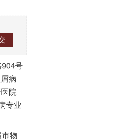
04号
银屑病
研医院
病专业
照市物