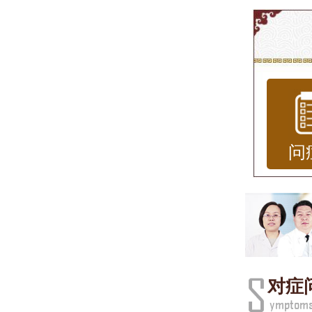
荨麻
免可
免疫
避免
免接
问
屑、
避免
注意
免用
对症