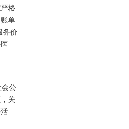
院严格
细账单
服务价
好医
社会公
座，关
等活