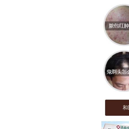
增强
力，
不错
注意
多吃
富含
能引
人工
避免
和
有刺
用品