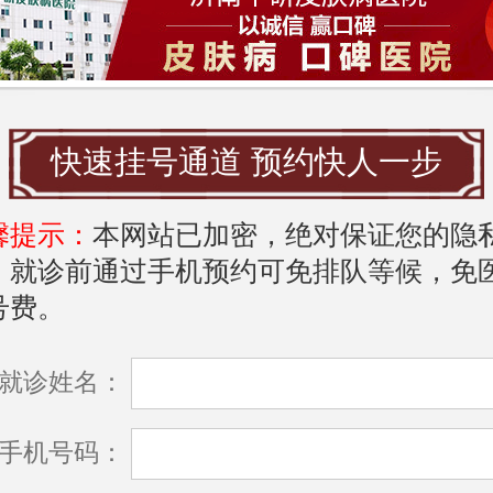
情绪：避免精神刺激和过度劳累，尽量保
的心态，这也有助于减少荨麻疹的反复发
快速挂号通道 预约快人一步
：吸烟也可能引发荨麻疹，因此建议戒烟
入二手烟。
馨提示：
本网站已加密，绝对保证您的隐
，就诊前通过手机预约可免排队等候，免
意，每个人的体质和情况可能不同，因此
号费。
的方法也可能有所不同。如果出现荨麻疹
建议及时就医，以便医生根据具体情况进
就诊姓名：
疗。同时，遵循上述建议，有助于降低荨
手机号码：
风险。