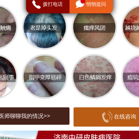
体质：适当的体育锻炼可以提高身体素质
拨打电话
悄悄提问
减少荨麻疹的发病率。慢跑、游泳、瑜伽
的选择。
饮食：饮食健康对于预防荨麻疹也很重要
新鲜水果和蔬菜，如苹果、西红柿等，同
优质蛋白的食物，如鸡蛋、牛奶等。避免
起过敏的食物，如鱼、虾、蟹等海鲜，以
色素、防腐剂等添加剂的食物。
使用刺激性物品：在日常生活中，要避免
医师聊聊我的情况>>
在线咨询
激性成分的洗护用品，如肥皂、含有酒精
等，以免对皮肤造成刺激，诱发荨麻疹。