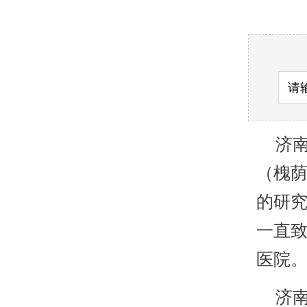
济南
（槐
的研
一直致
医院
济南