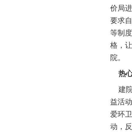
价局
要求
等制度
格，
院。
热心
建院
益活
爱环
动，