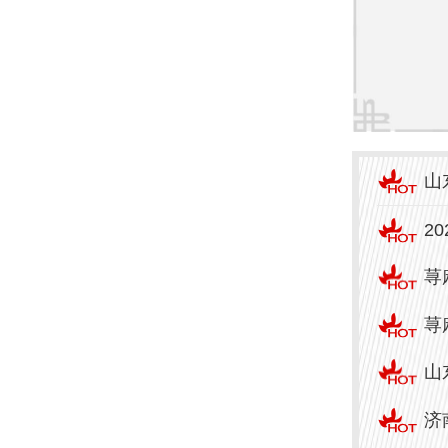
山
2
荨
荨
山
济