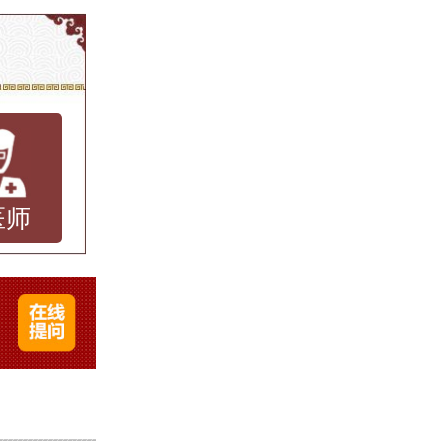
及到避
强身体
此要避
动物皮
医师
应尽量
物，避
。