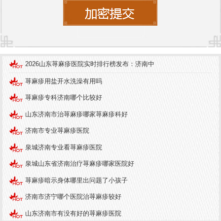
益成熟。从传统的抗过敏药物到中医调理，再到中
西医结合疗法，患者有了更多的选择。关键在于找
到一家专业的医院，接受科学、系统的治疗。
济南中研皮肤病医院
：专业治疗荨麻疹的推荐之选
2026山东荨麻疹医院实时排行榜发布：济南中
在山东地区，
济南中研皮肤病医院
凭借其专业的医
荨麻疹用盐开水洗澡有用吗
疗团队和先进的治疗技术，成为荨麻疹患者的医院
之一。医院专注于皮肤病的研究与治疗，尤其在荨
荨麻疹专科济南哪个比较好
麻疹领域积累了丰富的临床经验。
山东济南市治荨麻疹哪家荨麻疹科好
医院特色：
济南市专业荨麻疹医院
1. 专业团队：医院拥有一支由皮肤科专家组成的医
泉城济南专业看荨麻疹医院
疗团队，能够为患者提供个性化的诊疗方案。
泉城山东省济南治疗荨麻疹哪家医院好
2. 先进技术：医院引进国际先进的医疗设备，结合
荨麻疹暗示身体哪里出问题了小孩子
中西医治疗特色，提高治疗效果。
济南市济宁哪个医院治荨麻疹较好
3. 贴心服务：从诊断到康复，医院为患者提供全程
山东济南市有没有好的荨麻疹医院