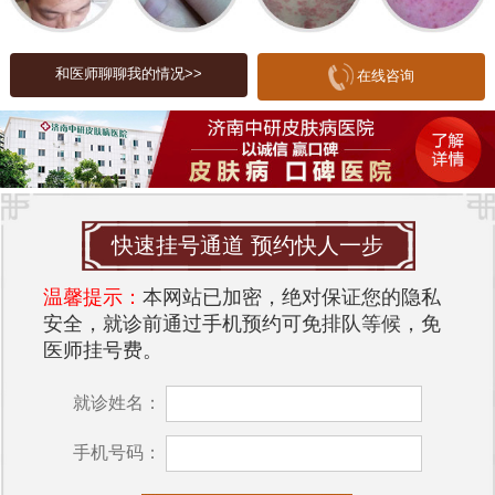
荨麻疹的症状不仅仅是皮肤表面的风团和瘙痒，还
可能伴有以下表现：
和医师聊聊我的情况>>
在线咨询
- 剧烈瘙痒：难以忍受的痒感，尤其在夜间加重，影
响睡眠。
- 皮肤红肿：风团可能出现在身体的任何部位，严重
时甚会导致面部、嘴唇肿胀。
快速挂号通道 预约快人一步
- 心理压力：反复发作的病情让患者感到焦虑和不
安，甚影响社交和心理健康。
温馨提示：
本网站已加密，绝对保证您的隐私
对于许多患者来说，荨麻疹不仅仅是一场皮肤上的
安全，就诊前通过手机预约可免排队等候，免
医师挂号费。
战争，更是一种身心的折磨。他们渴望找到一种有
效的治疗方法，摆脱这种无休止的困扰。
就诊姓名：
治疗的希望：科学有效的应对策略
手机号码：
随着医疗技术的不断进步，荨麻疹的治疗方法也日