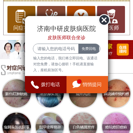
荨麻疹，一种常见的皮肤病，却给人带来无尽的痛
苦和困扰。它的出现往往毫无征兆，伴随着剧烈的
瘙痒、红肿的风团，甚可能引发更大的健康隐患。
济南中研皮肤病医院
问症状
问治疗
问费用
问医师
对于患者而言，荨麻疹不仅仅是皮肤问题，更是对
皮肤医师联合坐诊
生活质量的严重打击。今天，我们将从荨麻疹的常
识、症状、治疗希望以及医院推荐等方面，带您全
输入您的电话，我们将立即回电。该通话
面了解这一疾病，并为您指明康复的方向。
对您免费，请放心接听！手机请直接输
对症问诊
入，座机前加区号。
皮肤病常识：什么是荨麻疹？
荨麻疹，俗称“风疹块”，是一种因过敏反应或免疫系
拨打电话
悄悄提问
统异常引发的皮肤病。它的主要特征是皮肤表面出
现红色或苍白色的风团，伴有剧烈瘙痒。病情可能
持续数小时或数天，严重者甚会反复发作，影响患
者的日常生活。
症状与痛苦：荨麻疹的困扰