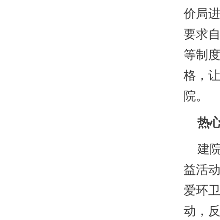
价局
要求
等制度
格，
院。
热心
建院
益活
爱环
动，