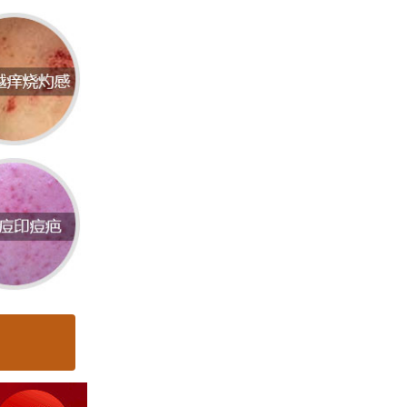
院的品
备、护
来说，
系统治
影响非
某些化
外，季
皮肤健
卫生的