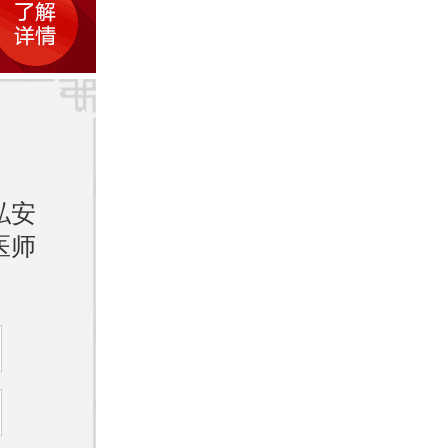
医院
凭
了患者
私安
治疗，
医师
的经
富的皮
个性化