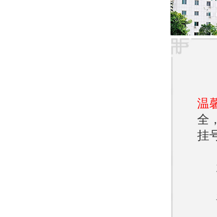
医院
济南
在众
借其
温
的一
全
尤其
挂
验。
医院
肤科