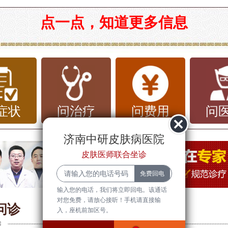
疹基本常识
点一点，知道更多信息
疹，又称为风疹块，是一种常见的皮肤病
为皮肤上出现红色或苍白的风团，伴有瘙
疹的发作可由多种原因引起，包括过敏反
食物、感染、压力等。其症状可能在几小
症状
问治疗
问费用
问
也可能持续几天，对于患者的生活质量造
济南中研皮肤病医院
。
皮肤医师联合坐诊
品质与选择
输入您的电话，我们将立即回电。该通话
对您免费，请放心接听！手机请直接输
南市，有多家医院可以治疗荨麻疹，但选
问诊
入，座机前加区号。