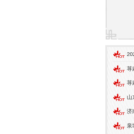
治疗
能快
全方
结语
2
患者
荨
院的
荨
济南
的专
山
患者
济
往专
泉