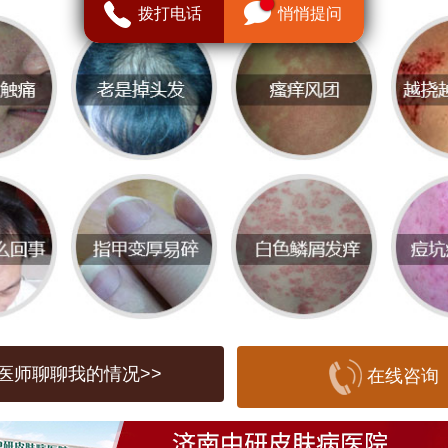
良好口碑和专业技术的医院尤为重要。医
拨打电话
悄悄提问
仅包括医生的专业水平，还涉及到医疗设
务、环境卫生等多方面。对于皮肤病患者
医院时还需关注医院是否具备皮肤专科的
案。
对皮肤的影响
是我们身体的第一道防线，受环境因素的
。生活在污染严重的环境中，或者接触到
质，都可能引发或加重荨麻疹的症状。此
医师聊聊我的情况>>
在线咨询
化、气候干燥、紫外线照射等，都可能对
成影响。因此，选择一家环境优雅、清洁