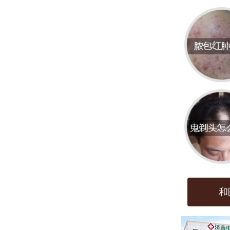
具备
质不
理服
选择
疗方
环境
皮肤
常大
学物
和
节变
康造