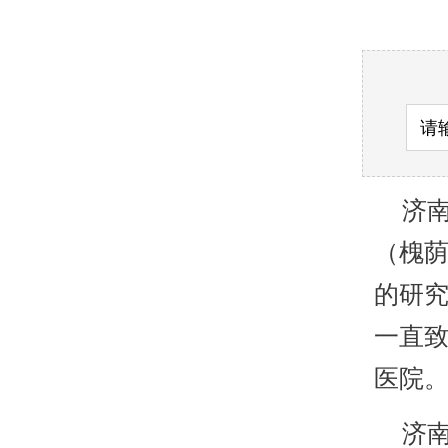
济南
（槐
的研
一直致
医院
济南