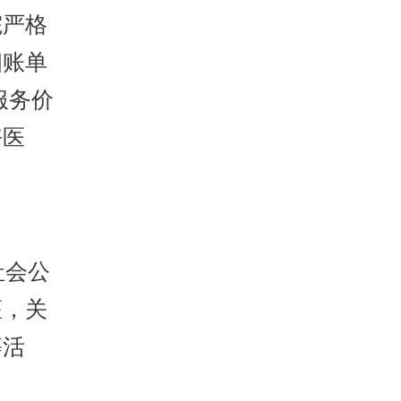
院严格
细账单
服务价
好医
社会公
座，关
等活