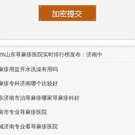
方案。同时，医院配备了先进的医疗设备
速准确地进行皮肤疾病的检查，还能为患
位的治疗选择。
026山东荨麻疹医院实时排行榜发布：济南中
在选择医院进行荨麻疹的治疗时，需综合
麻疹用盐开水洗澡有用吗
专业程度、环境质量及治疗效果等多方面
麻疹专科济南哪个比较好
中研皮肤病医院凭借其高品质的医疗服务
业团队以及舒适的就医环境，成为了众多
东济南市治荨麻疹哪家荨麻疹科好
的首选。建议患者在发现荨麻疹症状时，
南市专业荨麻疹医院
业医院就诊，以便获得准确的诊断与有效
城济南专业看荨麻疹医院