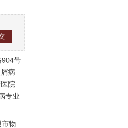
04号
银屑病
研医院
病专业
照市物