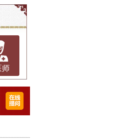
，主要
痒感。
应、药
时内消
医师
成一定
择一家