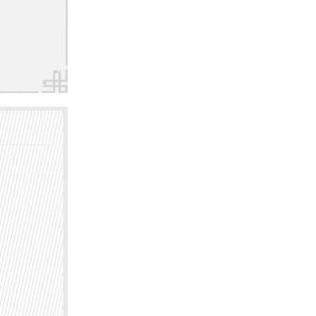
，不仅
者提供
考虑医
因素。
、优秀
荨麻疹
及时前
的治