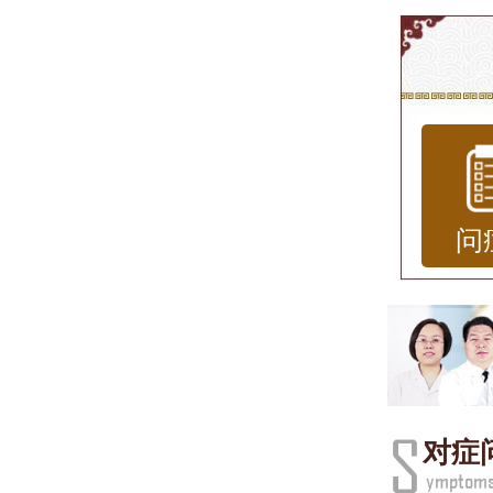
荨麻
荨麻
表现
荨麻
物、
问
失，
影响
医院
在济
对症