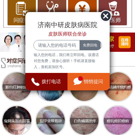
表现为皮肤上出现红色风团、瘙痒等症状。其发生
原因多种多样，包括食物过敏、药物反应、物理刺
激等。了解荨麻疹的基本常识，有助于患者及时识
问症状
问治疗
问费用
问医师
济南中研皮肤病医院
别症状并寻求合适的医疗帮助。
皮肤医师联合坐诊
荨麻疹的基本常识
荨麻疹的症状通常表现为突然出现的红色或白色风
输入您的电话，我们将立即回电。该通话
团，伴有强烈的瘙痒感。风团可能会迅速增大或减
对症问诊
对您免费，请放心接听！手机请直接输
入，座机前加区号。
小，且通常在几小时到几天内自行消退。荨麻疹可
以分为急性和慢性两种类型，急性荨麻疹通常与特
拨打电话
悄悄提问
定的触发因素有关，而慢性荨麻疹则可能难以找到
明确的原因。
对于荨麻疹患者来说，避免已知的过敏原和刺激物
是至关重要的。同时，保持良好的生活习惯和心理
状态也是治疗的重要组成部分。此外，及时就医并
接受专业的诊断与治疗，可以帮助缓解症状并防止