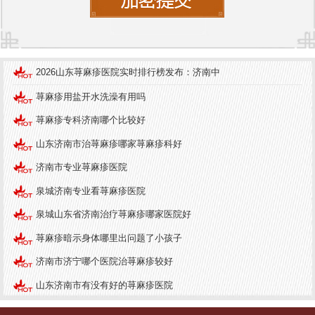
案。医生在对患者进行详尽的病史采集和身体检查
后，会根据患者的具体情况制定相应的治疗方案。
同时，医院还设有先进的过敏原检测中心，能够快
2026山东荨麻疹医院实时排行榜发布：济南中
速、准确地找出导致患者荨麻疹的过敏原。
荨麻疹用盐开水洗澡有用吗
医院的就医环境也受到患者的高度评价。中研皮肤
病医院注重患者的就医体验，设有舒适的候诊区和
荨麻疹专科济南哪个比较好
清新的空气流通。医院定期进行环境卫生检查，确
山东济南市治荨麻疹哪家荨麻疹科好
保患者在一个安全、舒适的环境中接受治疗，这对
济南市专业荨麻疹医院
于皮肤病患者的康复具有显著的积极影响。
泉城济南专业看荨麻疹医院
总结
泉城山东省济南治疗荨麻疹哪家医院好
荨麻疹虽然是一种常见的皮肤病，但对患者的生活
荨麻疹暗示身体哪里出问题了小孩子
质量影响不容小觑。选择一家专业、环境优良的医
济南市济宁哪个医院治荨麻疹较好
院进行治疗至关重要。济南中研皮肤病医院凭借其
山东济南市有没有好的荨麻疹医院
高品质的医疗服务和良好的就医环境，成为许多荨