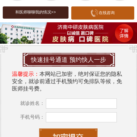
病情加重。
和医师聊聊我的情况>>
在线咨询
医院品质与环境对皮肤的影响
在选择医院时，医院的品质和环境都至关重要。优
质医院通常具备先进的医疗设备、专业的皮肤科医
生以及良好的患者服务。而医院的环境，包括空气
质量、卫生条件等，也会直接影响患者的治疗效
快速挂号通道 预约快人一步
果。皮肤病患者在就医期间，较好的环境能够减轻
焦虑情绪，促进身心健康，加快康复进程。
温馨提示：
本网站已加密，绝对保证您的隐私
安全，就诊前通过手机预约可免排队等候，免
济南中研皮肤病医院
推荐
医师挂号费。
在济南市，
济南中研皮肤病医院
是一家备受推崇的
就诊姓名：
皮肤病专科医院。医院凭借其专业的医疗团队和现
代化的医疗设施，专注于各种皮肤病的诊断与治
手机号码：
疗。其中，荨麻疹的治疗尤为突出。
中研皮肤病医院的特色在于采用个性化的治疗方