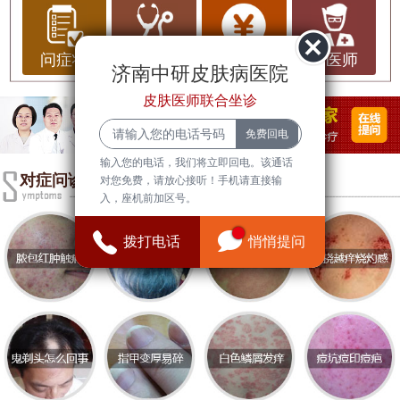
反应、食物过敏等。在护理方面，避免接触过敏原
是关键，同时保持皮肤清洁、避免擦伤皮肤也有助
问症状
问治疗
问费用
问医师
济南中研皮肤病医院
于减轻症状。荨麻疹的治疗主要包括口服抗组胺药
物、外用抗过敏药膏、口服类固醇等，严重的情况
皮肤医师联合坐诊
下可能需要激素治疗。荨麻疹对患者的生活造成了
困扰，瘙痒不适影响了正常生活和工作，因此及时
输入您的电话，我们将立即回电。该通话
就医并按医嘱进行治疗是十分重要的。
对症问诊
对您免费，请放心接听！手机请直接输
入，座机前加区号。
对于荨麻疹患者，选择合适的医院和医生也是至关
重要的。优质的医院应该具备专业的皮肤科医生和
拨打电话
悄悄提问
先进的诊疗设备，能够为患者提供准确的诊断和有
效的治疗方案。此外，医院的服务态度、环境卫生
等方面也是患者考虑的因素之一。
在治疗荨麻疹的过程中，患者应该积极配合医生的
治疗方案，避免自行用药或延误就医时间。同时，