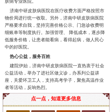
肤病专业医院。
济南中研皮肤病医院在医疗收费方面严格按照市
物价局进行统一收取。另外，济南中研皮肤病医院
严格要求自我，坚持完善价格公示、门急诊收费明
细账单等制度执行。加强管理、 降低成本，逐步降
低服务价格，让患者能看病，看得起病，做人民心
中的好医院。
热心公益，服务百姓
建院伊始，济南中研皮肤病医院一直热衷于社会
公益活动，举办了进社区做义诊，办系列公益讲
座，关爱环卫工人，支持高考学子，聚焦高温作业
者等活动，反响热烈。
荨麻疹，又称风团、风疹，是一种常见的皮肤病，
点一点，知道更多信息
其主要症状是皮肤上出现红色、瘙痒的斑块或肿
块。荨麻疹的主要原因包括过敏反应、感染、药物