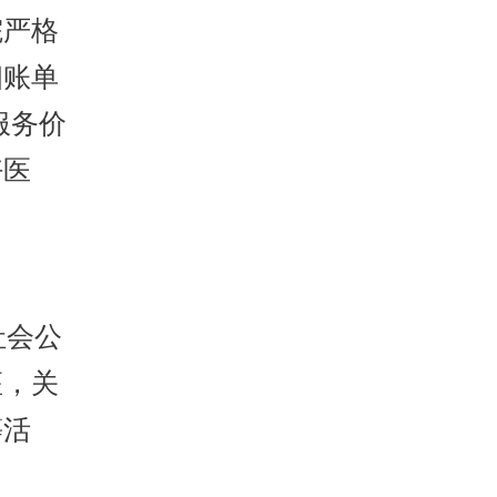
院严格
细账单
服务价
好医
社会公
座，关
等活