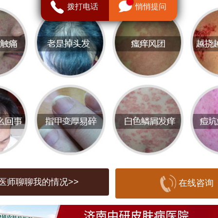
、感染、气候变化等。根据病程的不同，
拨打电话
悄悄提问
分为急性和慢性。急性荨麻疹一般持续时
通常在6周内，而慢性荨麻疹则可能持续数
，反复发作。患者在发作时，常常会感到
痒，这会严重影响日常生活和工作。
中研皮肤病医院
推荐
疗荨麻疹方面，济南中研皮肤病医院凭借
术积累和临床经验，成为许多人信赖的医
医院拥有一支经验丰富的皮肤科专家团队
医师聊聊我的情况>>
在线咨询
各种皮肤疾病的诊断与治疗，尤其擅长处
敏性皮肤病。