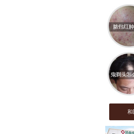
反应
可以
短，
数年
烈瘙
济南
在治
的技
构。
和
熟悉
的过