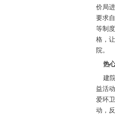
价局
要求
等制度
格，
院。
热心
建院
益活
爱环
动，