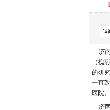
济南
（槐
的研
一直致
医院
济南