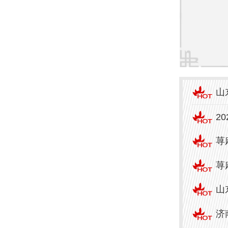
致服
在治
医院
济南
山
年的
2
院。
荨
专注
备，
荨
山
在这
济
够感