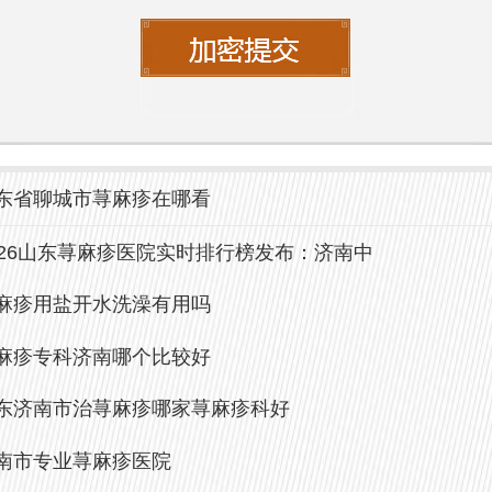
务，医护人员将耐心解答患者的疑问，确
疗过程中感到舒适与安心。
品牌
中研皮肤病医院在业内享有良好的声誉，
东省聊城市荨麻疹在哪看
临床研究和患者口碑，成为了患者信赖的
026山东荨麻疹医院实时排行榜发布：济南中
医院始终致力于以患者为中心，强化医疗
麻疹用盐开水洗澡有用吗
于皮肤病的研究与治疗，不断引进先进技
以提升整体就诊体验。
麻疹专科济南哪个比较好
东济南市治荨麻疹哪家荨麻疹科好
里，患者不仅能够享受到专业的医疗服务
南市专业荨麻疹医院
受到温暖的人文关怀。医院定期组织皮肤