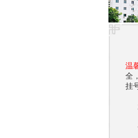
医院
济南
患者
专科
温
包括过
全
帮助
挂
在治
的治
等。