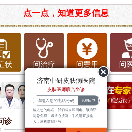
市槐荫治荨麻疹较好的地方
点一点，知道更多信息
疹是一种常见的皮肤病，由于其症状主要
出现瘙痒、红肿和风团，给患者带来了极
了解荨麻疹的基本常识，有助于更好地预
一疾病。在济南市槐荫区，有许多医院提
症状
问治疗
问费用
问
疗服务，其中
济南中研皮肤病医院
以其优
济南中研皮肤病医院
务和良好的品牌口碑，成为了许多患者的
皮肤医师联合坐诊
疹的基本常识
输入您的电话，我们将立即回电。该通话
对您免费，请放心接听！手机请直接输
疹的病因多种多样，常见的包括食物过敏
问诊
入，座机前加区号。