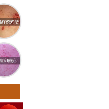
荨麻疹
间较
月甚至
皮肤剧
其丰富
疗机
，他们
理复杂