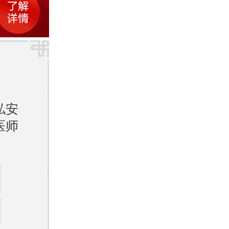
以确保
肤过敏
方法，
私安
等，以
医师
个体化
医调理
一的细