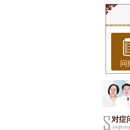
济南
荨麻
皮肤
扰。
疗这
问
的治
疗服
荨麻
荨麻
对症