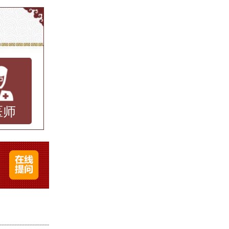
表现为
大的困
防和治
供专业
医师
质的医
首选。
、药物