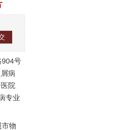
方
04号
银屑病
研医院
病专业
照市物