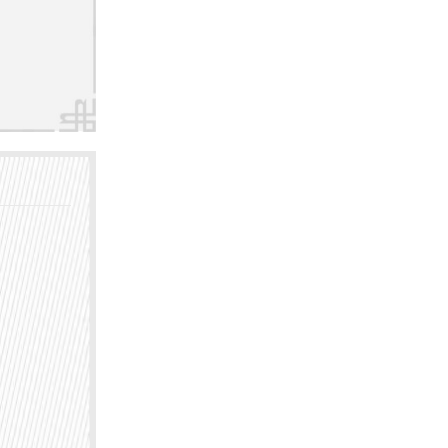
保患者
凭借多
品牌医
质量，
术与设
，更能
健康知