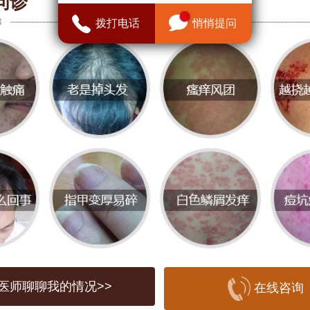
俗称“风疹块”，主要表现为皮肤突发性风
问诊
拨打电话
悄悄提问
伴随剧烈瘙痒，严重时可引起呼吸困难甚
因复杂，可能与食物、药物、花粉、压力
。患者需注意：
区分类型：急性荨麻疹（病程＜6周）多由
性荨麻疹（病程＞6周）需排查系统性疾
及时就医：切勿自行滥用激素药膏，避免掩
重副作用。
与护理：减少发作，提升生活质量
医师聊聊我的情况>>
在线咨询
免诱因：记录饮食、接触物，排查过敏原；