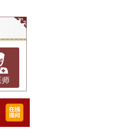
度公布”
作的瘙
多患者
质、专
正规荨
医师
，助力