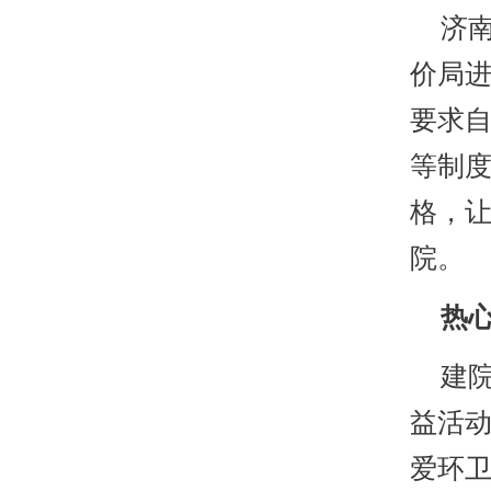
济南
价局
要求
等制度
格，
院。
热心
建院
益活
爱环