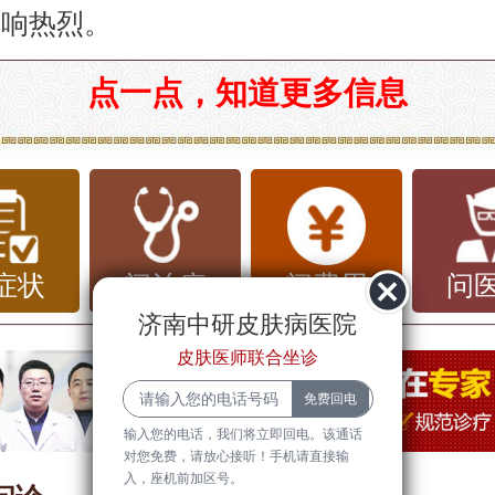
反响热烈。
开：槐荫正规的荨麻疹医院TOP名榜“年
点一点，知道更多信息
疹作为一种常见的过敏性皮肤病，反复发
红肿等症状让患者苦不堪言。为了帮助更
科学、规范的治疗途径，我们综合医疗资
队、患者口碑等因素，正式公布槐荫地区
症状
问治疗
问费用
问
济南中研皮肤病医院
院TOP名榜，同时普及荨麻疹防治知识
皮肤医师联合坐诊
重获健康。
疹常识：了解疾病，科学应对
输入您的电话，我们将立即回电。该通话
对您免费，请放心接听！手机请直接输
入，座机前加区号。