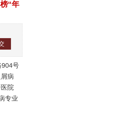
榜“年
04号
银屑病
研医院
病专业