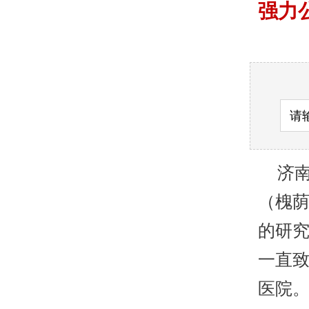
强力
济南
（槐
的研
一直致
医院