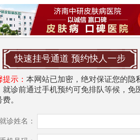
境清洁，减少尘螨、花粉等刺激。
和护理：洗澡水温不宜过高，选择无刺激的
穿着宽松棉质衣物，减少摩擦。
节心态：压力可能诱发或加重病情，适当运
快速挂号通道 预约快人一步
助于缓解焦虑。
馨提示：
本网站已加密，绝对保证您的隐
的痛苦与希望：从煎熬到曙光
，就诊前通过手机预约可免排队等候，免
号费。
者描述发病时的感受：“像千万只蚂蚁在爬
入睡”。反复就医无效、激素依赖等问题
就诊姓名：
望。但值得强调的是，荨麻疹并非“不治