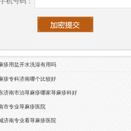
—通过精准检测病因、个性化治疗方案（
手机号码：
物调整、免疫调节等），多数患者可显著
康复。
名榜推荐：
济南中研皮肤病医院
次评选中，
济南中研皮肤病医院
凭借以下
麻疹用盐开水洗澡有用吗
出：
麻疹专科济南哪个比较好
专业团队：由经验丰富的皮肤科医师坐诊，
东济南市治荨麻疹哪家荨麻疹科好
荨麻疹的鉴别与分层治疗。
南市专业荨麻疹医院
规范诊疗：结合过敏原检测、中西医联合疗
城济南专业看荨麻疹医院
发率。