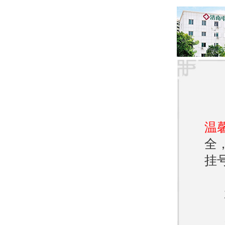
住环
- 温
品；
- 调
想有
温
患者
全
挂
许多患
夜无法
陷入绝