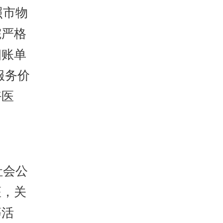
照市物
院严格
细账单
服务价
好医
社会公
座，关
等活