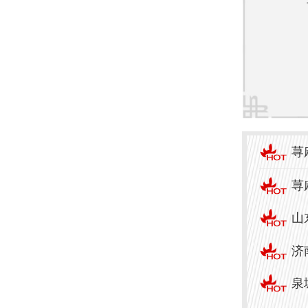
症”—
胺药
状甚
TOP
在本
荨
颖而
荨
1. 
山
慢性
济
2. 
泉
少复