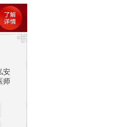
保湿产
动、冥
私安
医师
”“整
更让人
之