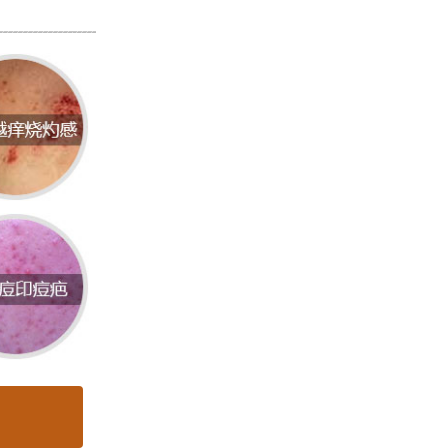
团、红
休克。
等因素
过敏原触
病。
盖病情
保持居