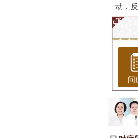
动，
强力公
荨麻
痒、
找到
家团
问
麻疹医
患者
荨麻