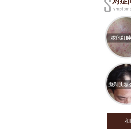
荨麻疹
对症
斑，
其病
有关
1. 
发；慢
2. 
或加
预防
和
- 避