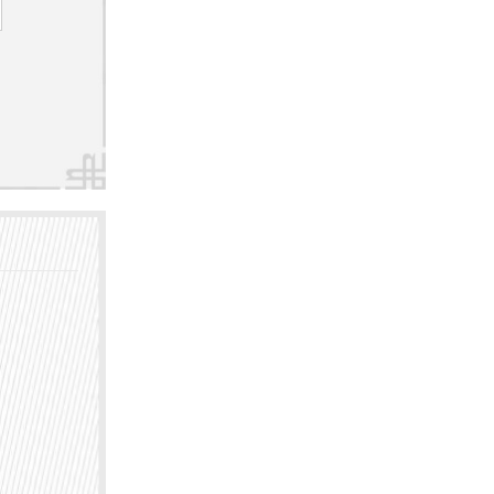
如抗组
控制症
优势脱
擅长急
法，减