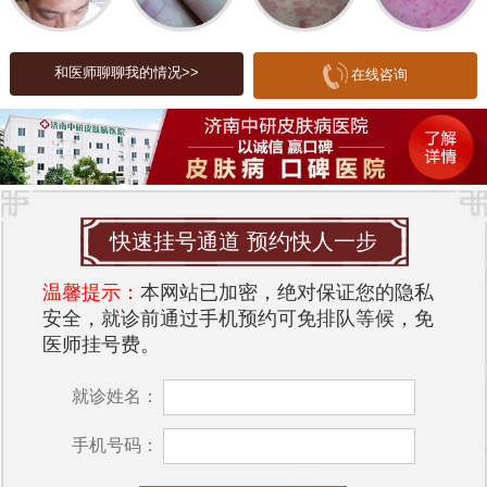
护理的重要性
对于荨麻疹患者来说，护理与治疗同样重要。在日
和医师聊聊我的情况>>
在线咨询
常生活中，患者应避免使用刺激性护肤品，保持皮
肤清洁和湿润。饮食上，应尽量避免食用海鲜、辛
辣食物等易引发过敏的食品。此外，穿着宽松透气
的棉质衣物，可以减少对皮肤的摩擦和刺激。
治疗前的痛苦
快速挂号通道 预约快人一步
许多荨麻疹患者在治疗前都经历了漫长的痛苦。小
温馨提示：
本网站已加密，绝对保证您的隐私
张（化名）是一位年轻的荨麻疹患者，他形容自己
安全，就诊前通过手机预约可免排队等候，免
的病情：“每到夜晚，瘙痒感就会加剧，整夜都无法
医师挂号费。
入睡。即使白天，皮肤红肿的痕迹也让我的自信心
受到打击。”像小张这样的患者并不在少数，他们不
就诊姓名：
仅承受着身体上的不适，还面临着心理上的煎熬。
手机号码：
治疗的希望