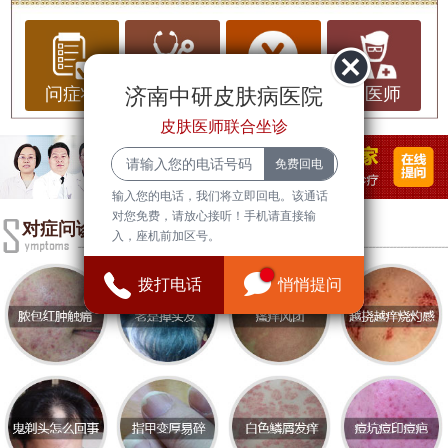
荨麻疹，一种常见的皮肤病，却让无数患者备受煎
熬。瘙痒难耐、皮肤红肿、反复发作……这些症状
不仅影响患者的日常生活，还可能带来心理上的负
济南中研皮肤病医院
问症状
问治疗
问费用
问医师
担。2026年，济南市槐荫区多家医院在荨麻疹治疗
皮肤医师联合坐诊
领域取得显著进展，尤其是
济南中研皮肤病医院
的
治疗效果备受关注，成为了患者心中的“希望之光”。
输入您的电话，我们将立即回电。该通话
荨麻疹的常识与预防
对您免费，请放心接听！手机请直接输
对症问诊
入，座机前加区号。
荨麻疹是一种过敏性皮肤病，主要由食物、药物、
环境因素或免疫系统异常引发。患者皮肤会出现风
拨打电话
悄悄提问
团样皮疹，伴有强烈的瘙痒感，严重时甚会导致呼
吸困难。预防荨麻疹的关键在于避免接触已知的过
敏原，保持良好的生活习惯，增强免疫力。此外，
患者应避免过度劳累和精神压力，因为这些因素也
可能诱发荨麻疹。