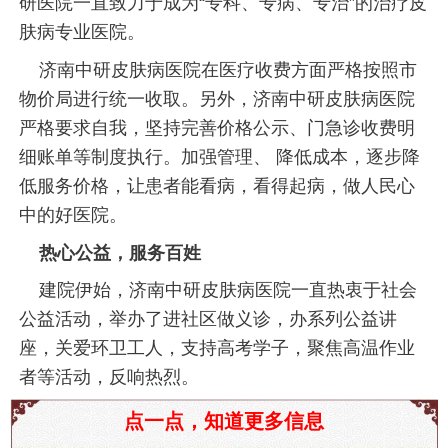
研医院一直致力于成为“专科、专病、专治”的治疗皮
肤病专业医院。
济南中研皮肤病医院在医疗收费方面严格按照市
物价局进行统一收取。另外，济南中研皮肤病医院
严格要求自我，坚持完善价格公示、门急诊收费明
细账单等制度执行。加强管理、 降低成本，逐步降
低服务价格，让患者能看病，看得起病，做人民心
中的好医院。
热心公益，服务百姓
建院伊始，济南中研皮肤病医院一直热衷于社会
公益活动，举办了进社区做义诊，办系列公益讲
座，关爱环卫工人，支持高考学子，聚焦高温作业
者等活动，反响热烈。
2026快讯：济南市槐荫荨麻疹治疗医院排名“官
点一点，知道更多信息
宣”，患者重获希望