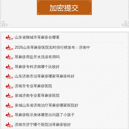
然而，随着医疗技术的进步，荨麻疹的治疗效果显
著提升。
济南中研皮肤病医院
凭借其专业的医疗团
队和先进的治疗设备，为众多患者带来了希望。医
院采用中西医结合的治疗方法，通过个性化的诊疗
山东省聊城市荨麻疹在哪看
方案，帮助患者有效控制病情，减少复发。许多患
者在治疗后表示，瘙痒感明显减轻，皮肤状态也得
2026山东荨麻疹医院实时排行榜发布：济南中
到了显著改善。
荨麻疹用盐开水洗澡有用吗
济南中研皮肤病医院的推荐
荨麻疹专科济南哪个比较好
济南中研皮肤病医院作为荨麻疹治疗领域的佼佼
山东济南市治荨麻疹哪家荨麻疹科好
者，受到了患者和业内人士的广泛认可。医院不仅
济南市专业荨麻疹医院
拥有经验丰富的皮肤科专家，还配备了国际先进的
泉城济南专业看荨麻疹医院
诊疗设备。医院注重患者体验，从就诊到随访，均
泉城山东省济南治疗荨麻疹哪家医院好
提供细致入微的服务。此外，医院还定期举办健康
荨麻疹暗示身体哪里出问题了小孩子
讲座，帮助患者了解疾病知识，增强治疗信心。
济南市济宁哪个医院治荨麻疹较好