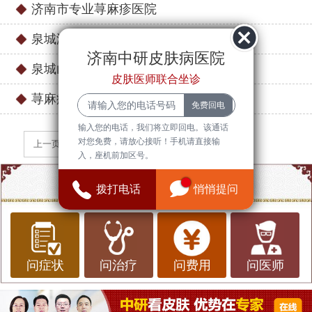
济南市专业荨麻疹医院
泉城济南专业看荨麻疹医院
济南中研皮肤病医院
泉城山东省济南治疗荨麻疹哪家医院好
皮肤医师联合坐诊
荨麻疹暗示身体哪里出问题了小孩子
输入您的电话，我们将立即回电。该通话
对您免费，请放心接听！手机请直接输
上一页
下一页
入，座机前加区号。
点一点，知道更多信息
拨打电话
悄悄提问
问症状
问治疗
问费用
问医师