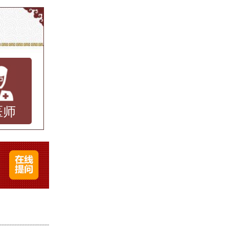
到一家
济南中
该医院
医师
门致力
团队和
科医
的经
，致力