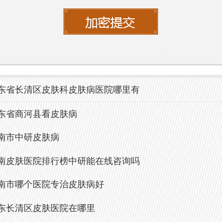
等待。医院的预约系统简单易用，患者根
际情况选择合适的时间进行挂号。
指南
方便患者顺利就医，济南中研皮肤病医院
东省长清区皮肤科皮肤病医院哪里有
医指南：
东省商河县看皮肤病
**就诊前准备**：患者在就诊前，请准备好
南市中研皮肤病
料，包括以前就医记录、检查报告等。同
南皮肤医院排行榜中研能在线咨询吗
者携带近期的照片，以便医生更好地了解
南市哪个医院专治皮肤病好
状。
东长清区皮肤医院在哪里
**就诊流程**：患者到达医院后，前往挂号