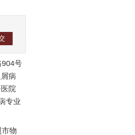
04号
银屑病
研医院
病专业
照市物