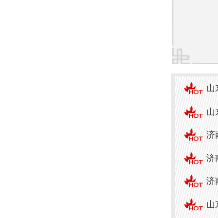
排队
的实
就医
为了
山
下就
山
1. 
济
历资
济
荐患
济
的症
山
2. 