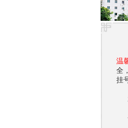
济南
评价
意。
致，
该医
温
的服
全
预约
挂
为了
挂号
号进