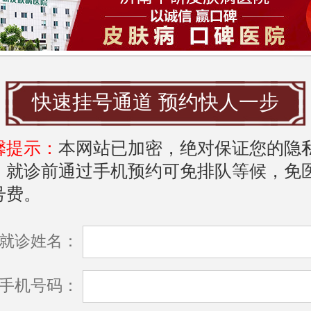
中研皮肤病医院在大众点评平台上获得了
，许多患者在就医后对医院的医疗效果表
许多评论称赞医生的专业素养，对待患者
让患者在就医过程中感到安心。患者普遍
快速挂号通道 预约快人一步
院的医疗环境优雅，设备先进，能够提供
馨提示：
本网站已加密，绝对保证您的隐
务，使得就医体验更加舒适。
，就诊前通过手机预约可免排队等候，免
挂号
号费。
提高就医效率，济南中研皮肤病医院开通
就诊姓名：
服务。患者可以通过医院官网、电话或微
手机号码：
行预约。建议患者提前预约，以免在就医