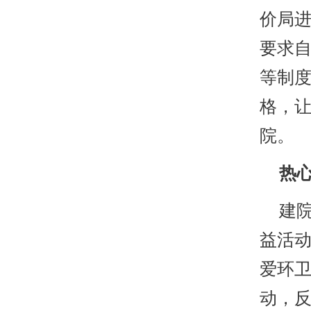
价局
要求
等制度
格，
院。
热心
建院
益活
爱环
动，