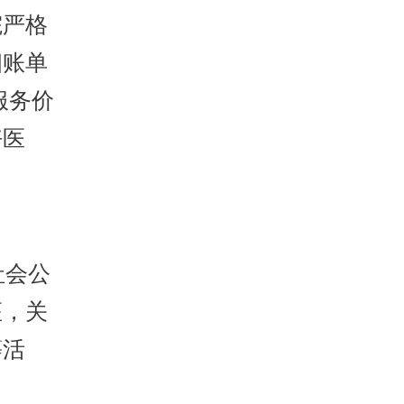
院严格
细账单
服务价
好医
社会公
座，关
等活