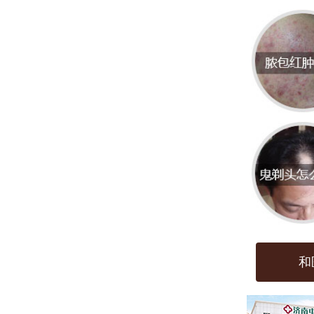
于为
医院
济南
括常
业诊
门诊
患者
指导
和
大众