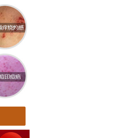
务，包
等的专
皮肤病
足不同
与健康