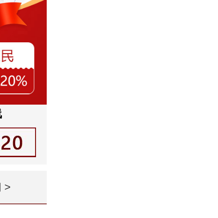
线
闻
>