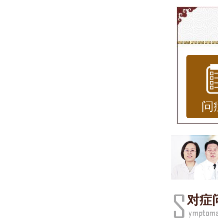
在山
专业
研皮
的详
济南
问
济南
于皮
先进
生，
对症
验。