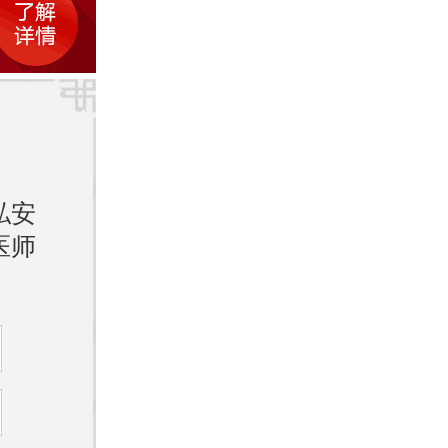
较高的
示满
耐心细
认为，
人性化
私安
医师
了预约
信公众
高峰期