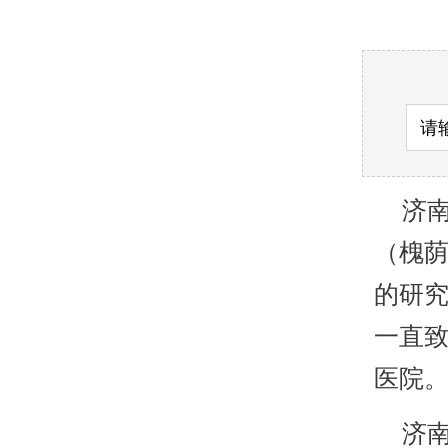
济南
（槐
的研
一直致
医院
济南