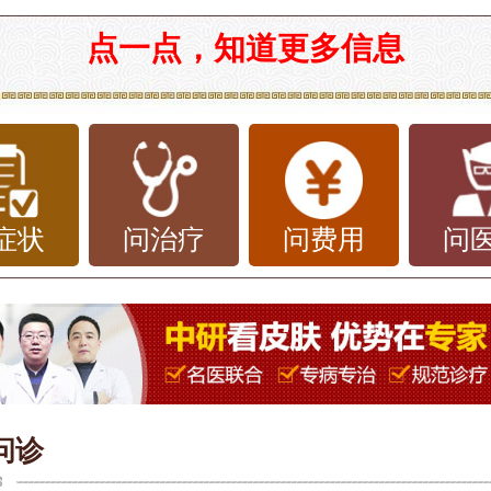
东省莱芜区，皮肤病的患者常常希望能找
点一点，知道更多信息
、优质的医院进行治疗。经过多方了解，
肤病医院
是一家备受认可的选择，以下是
细介绍。
皮肤科简介
症状
问治疗
问费用
问
中研皮肤病医院
成立于多年前，是一家专
肤病研究和治疗的医院，拥有专业的医疗
的医疗设备。医院聚集了一批资深的皮肤
他们在皮肤病的诊断和治疗领域有着丰富
问诊
医院还采用了国际先进的皮肤病治疗技术