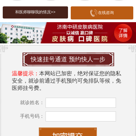
团队和出色的治疗设备而闻名。医院注重患者的个
和医师聊聊我的情况>>
在线咨询
体化治疗方案，提供全面的皮肤病诊疗服务。医院
环境优雅，设有舒适的候诊区，致力于为患者提供
优质的就医体验。
2. **济南市皮肤病医院**：作为济南市的正规医院，
该院在皮肤病的研究和治疗方面具有丰富的经验。
快速挂号通道 预约快人一步
医院拥有好的的医疗设施和专业的医生团队，能够
为患者提供科学、有效的治疗方案。
温馨提示：
本网站已加密，绝对保证您的隐私
安全，就诊前通过手机预约可免排队等候，免
3. **山东省皮肤病医院**：该医院在皮肤病的诊断和
医师挂号费。
治疗方面享有良好的声誉，尤其在疑难皮肤病的治
疗上有着显著的成效。医院注重科研与临床相结
就诊姓名：
合，定期开展学术交流，提升医疗水平。
手机号码：
在预防皮肤病方面，日常护理至关重要。保持良好
的生活习惯，如均衡饮食、适量运动、充足睡眠