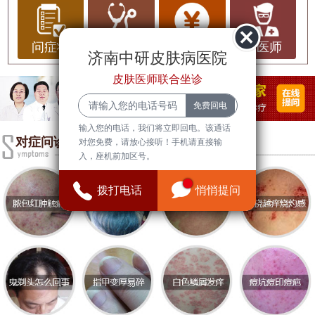
尤其是在现代社会，环境变化对皮肤健康的影响愈
发显著。随着城市化进程的加快，空气污染、紫外
线辐射、生活压力等因素都可能导致皮肤问题的增
问症状
问治疗
问费用
问医师
济南中研皮肤病医院
加。因此，了解皮肤病常识、预防措施以及选择合
皮肤医师联合坐诊
适的医院进行治疗显得尤为重要。
首先，环境变化确实会影响皮肤健康。空气中的污
输入您的电话，我们将立即回电。该通话
染物、灰尘和有害物质会导致皮肤过敏、炎症等问
对症问诊
对您免费，请放心接听！手机请直接输
题。此外，气候变化也可能导致皮肤干燥、脱水，
入，座机前加区号。
甚至加重某些皮肤病的症状。因此，保持良好的生
拨打电话
悄悄提问
活环境、注意个人卫生、定期清洁皮肤是预防皮肤
病的重要措施。
在山东市，有多家皮肤病医院提供专业的诊疗服
务。根据患者的反馈和医院的综合实力，以下几家
医院在山东市的皮肤病治疗领域中排名靠前：
1. **
济南中研皮肤病医院
**：该医院以其专业的医疗