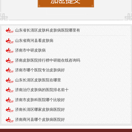
等，有助于增强皮肤的抵抗力。此外，定期使用适
合自己肤质的护肤品，避免过度暴晒和频繁接触刺
激性物质，也是保护皮肤健康的重要措施。
济南中研皮肤病医院
在服务质量方面也得到了患者
山东省长清区皮肤科皮肤病医院哪里有
的广泛认可。医院提供一对一的咨询服务，医生会
山东省商河县看皮肤病
根据患者的具体情况制定个性化的治疗方案。同
济南市中研皮肤病
时，医院注重患者的心理疏导，帮助患者缓解因皮
济南皮肤医院排行榜中研能在线咨询吗
肤病带来的心理压力。
济南市哪个医院专治皮肤病好
总之，皮肤健康与环境密切相关，了解皮肤病常
山东长清区皮肤医院在哪里
识、采取有效的预防措施以及选择专业的医院进行
济南治疗皮肤病的医院排名前十
治疗，都是维护皮肤健康的重要环节。济南市的多
家皮肤病医院为患者提供了优质的医疗服务，帮助
济南市皮肤科医院哪个比较好
他们重拾健康的肌肤。
济南长清区哪家皮肤病医院好
济南商河县哪个皮肤病医院好