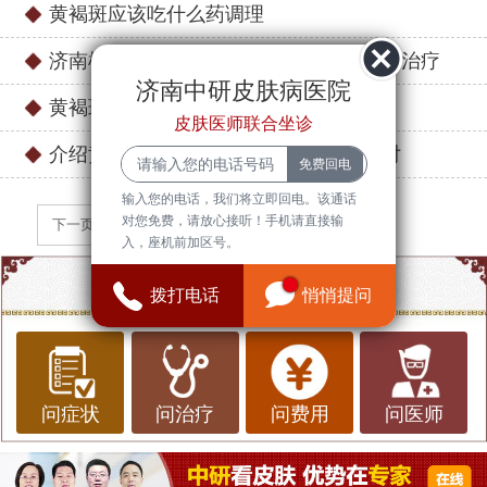
黄褐斑应该吃什么药调理
济南槐荫黄褐斑医院排行榜：专业推荐与治疗
济南中研皮肤病医院
黄褐斑是什么？介绍皮肤上的“岁月印记”
皮肤医师联合坐诊
介绍黄褐斑：女性皮肤问题的详解与应对
输入您的电话，我们将立即回电。该通话
对您免费，请放心接听！手机请直接输
下一页
入，座机前加区号。
点一点，知道更多信息
拨打电话
悄悄提问
问症状
问治疗
问费用
问医师