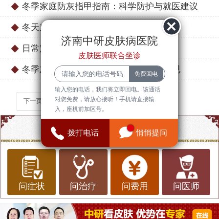
冬季家庭防灰指甲指南：科学防护与就医建议
冬天穿紧身鞋易挤压指甲，诱发灰指甲？
济南中研皮肤病医院
日常定期消毒用品预防灰指甲复发指南
皮肤医师联合坐诊
冬季灰指甲护理指南：日常防护不可忽视
输入您的电话，我们将立即回电。该通话
对您免费，请放心接听！手机请直接输
下一页
入，座机前加区号。
点一点，知道更多信息
拨打电话
悄悄提问
问症状
问治疗
问费用
问医师